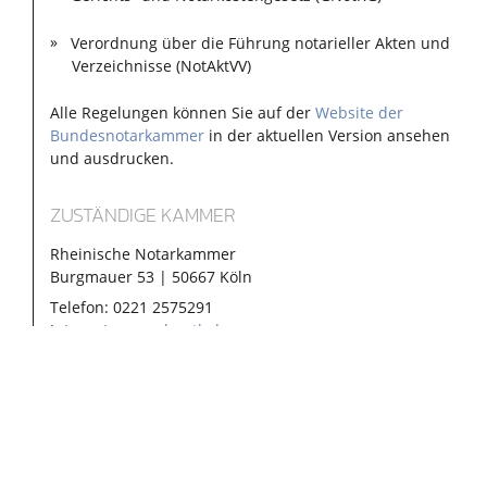
Verordnung über die Führung notarieller Akten und
Verzeichnisse (NotAktVV)
Alle Regelungen können Sie auf der
Website der
Bundesnotarkammer
in der aktuellen Version ansehen
und ausdrucken.
ZUSTÄNDIGE KAMMER
Rheinische Notarkammer
Burgmauer 53 | 50667 Köln
Telefon: 0221 2575291
Internet:
www.rhnotk.de
AUFSICHTSBEHÖRDE
Präsidentin / Präsident des Landgerichts Köln
Luxemburger Straße 101 | 50939 Köln
Telefon: 0221 4770